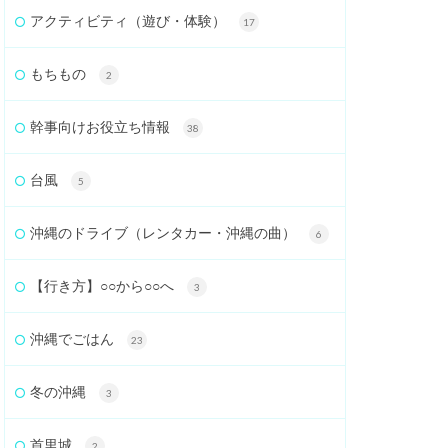
アクティビティ（遊び・体験）
17
もちもの
2
幹事向けお役立ち情報
38
台風
5
沖縄のドライブ（レンタカー・沖縄の曲）
6
【行き方】○○から○○へ
3
沖縄でごはん
23
冬の沖縄
3
首里城
2