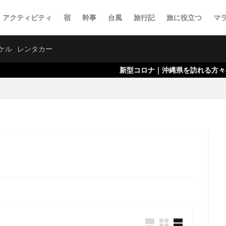
・アクティビティ
宿
幹事
台風
旅行記
旅に役立つ
マ
ケル
レンタカー
新型コロナ｜沖縄県を訪れる方々へのお願いに