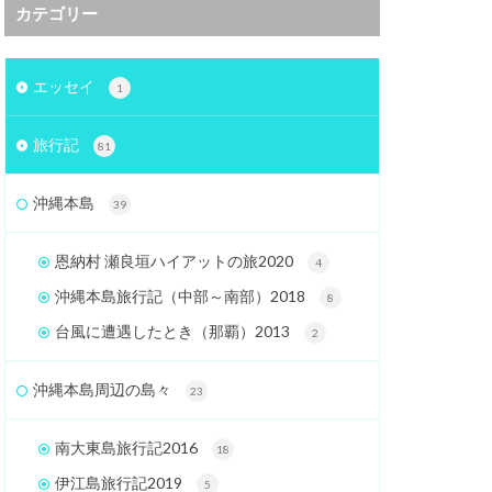
カテゴリー
エッセイ
1
旅行記
81
沖縄本島
39
恩納村 瀬良垣ハイアットの旅2020
4
沖縄本島旅行記（中部～南部）2018
8
台風に遭遇したとき（那覇）2013
2
沖縄本島周辺の島々
23
南大東島旅行記2016
18
伊江島旅行記2019
5