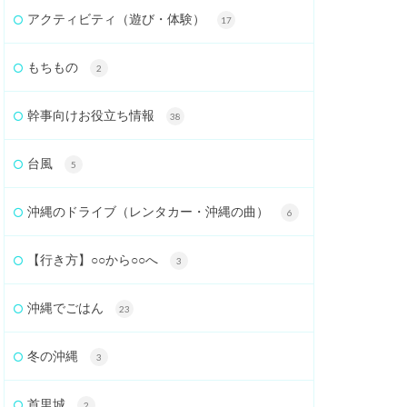
アクティビティ（遊び・体験）
17
もちもの
2
幹事向けお役立ち情報
38
台風
5
沖縄のドライブ（レンタカー・沖縄の曲）
6
【行き方】○○から○○へ
3
沖縄でごはん
23
冬の沖縄
3
首里城
2