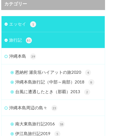
カテゴリー
エッセイ
1
旅行記
81
沖縄本島
39
恩納村 瀬良垣ハイアットの旅2020
4
沖縄本島旅行記（中部～南部）2018
8
台風に遭遇したとき（那覇）2013
2
沖縄本島周辺の島々
23
南大東島旅行記2016
18
伊江島旅行記2019
5