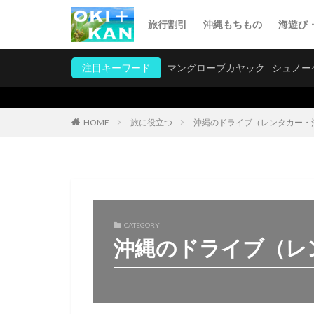
旅行割引
沖縄もちもの
海遊び
注目キーワード
マングローブカヤック
シュノー
旅に役立つ
沖縄のドライブ（レンタカー・
HOME
CATEGORY
沖縄のドライブ（レ