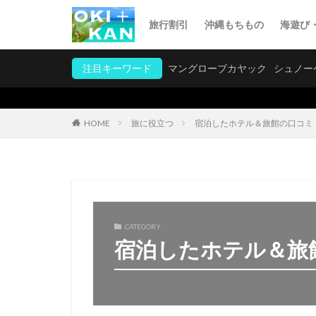
旅行割引
沖縄もちもの
海遊び
注目キーワード
マングローブカヤック
シュノー
旅に役立つ
宿泊したホテル＆旅館の口コミ
HOME
CATEGORY
宿泊したホテル＆旅