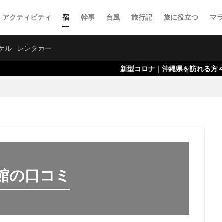
・アクティビティ
宿
幹事
台風
旅行記
旅に役立つ
マ
ケル
レンタカー
新型コロナ｜沖縄県を訪れる方々へのお願いにつ
館の口コミ