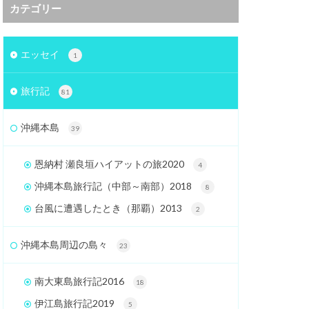
カテゴリー
エッセイ
1
旅行記
81
沖縄本島
39
恩納村 瀬良垣ハイアットの旅2020
4
沖縄本島旅行記（中部～南部）2018
8
台風に遭遇したとき（那覇）2013
2
沖縄本島周辺の島々
23
南大東島旅行記2016
18
伊江島旅行記2019
5