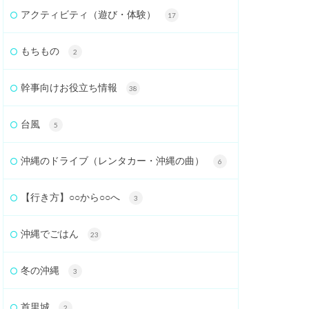
アクティビティ（遊び・体験）
17
もちもの
2
幹事向けお役立ち情報
38
台風
5
沖縄のドライブ（レンタカー・沖縄の曲）
6
【行き方】○○から○○へ
3
沖縄でごはん
23
冬の沖縄
3
首里城
2