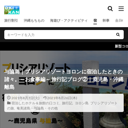
旅行割引
沖縄もちもの
海遊び・アクティビティ
宿
幹事
台風
新型コロナ｜沖縄県を訪れる方々へのお
与論島｜プリシアリゾートヨロンに宿泊したときの
諸々。～お食事編～ 旅行記ブログ②｜鹿児島・沖縄
離島
2021年8月3日(火)
2021年8月26日(木)
宿泊したホテル＆旅館の口コミ
,
旅行記
,
ヨロン島 プリシアリゾート
の旅
,
奄美諸島・与論島・その他