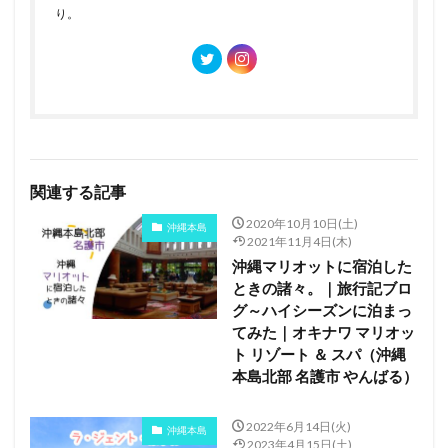
り。
関連する記事
2020年10月10日(土)
沖縄本島
2021年11月4日(木)
沖縄マリオットに宿泊した
ときの諸々。｜旅行記ブロ
グ～ハイシーズンに泊まっ
てみた｜オキナワ マリオッ
ト リゾート ＆ スパ（沖縄
本島北部 名護市 やんばる）
2022年6月14日(火)
沖縄本島
2023年4月15日(土)