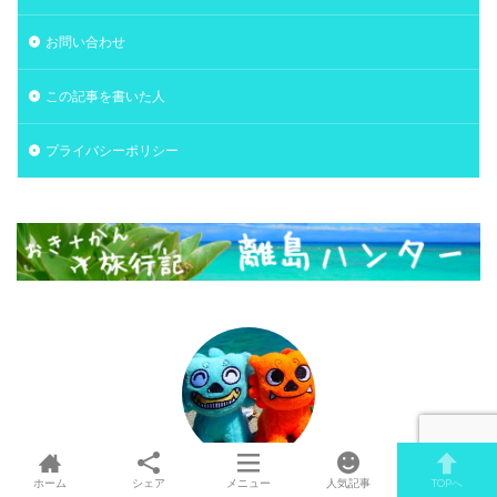
お問い合わせ
この記事を書いた人
プライバシーポリシー
管理人：おき＋かん
ホーム
シェア
メニュー
人気記事
TOPへ