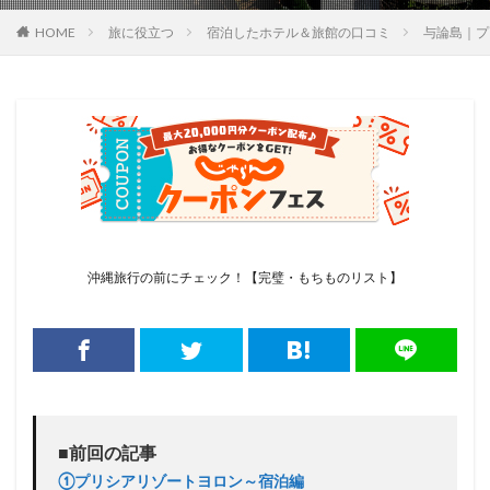
旅に役立つ
宿泊したホテル＆旅館の口コミ
与論島｜プ
HOME
沖縄旅行の前にチェック！【完璧・もちものリスト】
■前回の記事
①プリシアリゾートヨロン～宿泊編