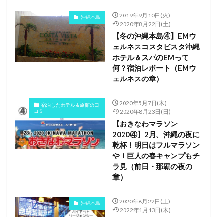
2019年9月10日(火)
沖縄本島
2020年8月22日(土)
【冬の沖縄本島④】EMウ
ェルネスコスタビスタ沖縄
ホテル＆スパのEMって
何？宿泊レポート（EMウ
ェルネスの章）
2020年5月7日(木)
宿泊したホテル＆旅館の口
コミ
2020年8月23日(日)
【おきなわマラソン
2020④】2月、沖縄の夜に
乾杯！明日はフルマラソン
や！巨人の春キャンプもチ
ラ見（前日・那覇の夜の
章）
2020年8月22日(土)
沖縄本島
2022年1月13日(木)