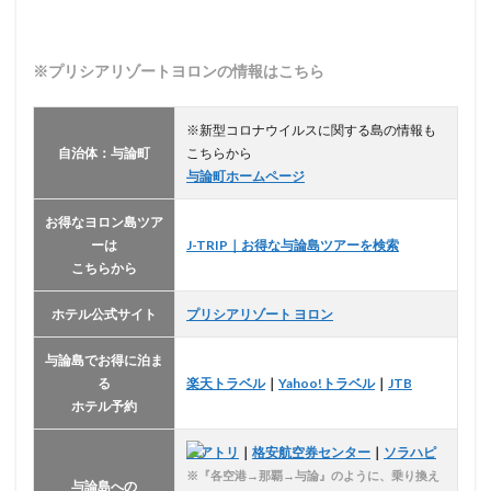
※プリシアリゾートヨロンの情報はこちら
※新型コロナウイルスに関する島の情報も
自治体：与論町
こちらから
与論町ホームページ
お得なヨロン島ツア
ーは
J-TRIP｜お得な与論島ツアーを検索
こちらから
ホテル公式サイト
プリシアリゾート ヨロン
与論島でお得に泊ま
る
楽天トラベル
｜
Yahoo!トラベル
｜
JTB
ホテル予約
エアトリ
｜
格安航空券センター
｜
ソラハピ
※『各空港→那覇→与論』のように、乗り換え
与論島への