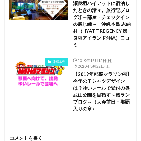
瀬良垣ハイアットに宿泊し
たときの諸々。旅行記ブロ
グ①～部屋・チェックイン
の感じ編～｜沖縄本島 恩納
村（HYATT REGENCY 瀬
良垣アイランド沖縄）口コ
ミ
2019年12月15日(日)
沖縄本島
2020年8月22日(土)
【2019年那覇マラソン④】
今年のＴシャツデザイン
は？ゆいレールで受付の奥
武山公園を目指す～旅ラン
ブログ～（大会前日・那覇
入りの章）
コメントを書く