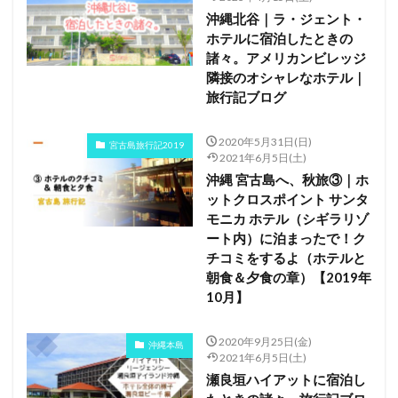
沖縄北谷｜ラ・ジェント・
ホテルに宿泊したときの
諸々。アメリカンビレッジ
隣接のオシャレなホテル｜
旅行記ブログ
2020年5月31日(日)
宮古島旅行記2019
2021年6月5日(土)
沖縄 宮古島へ、秋旅③｜ホ
ットクロスポイント サンタ
モニカ ホテル（シギラリゾ
ート内）に泊まったで！ク
チコミをするよ（ホテルと
朝食＆夕食の章）【2019年
10月】
2020年9月25日(金)
沖縄本島
2021年6月5日(土)
瀬良垣ハイアットに宿泊し