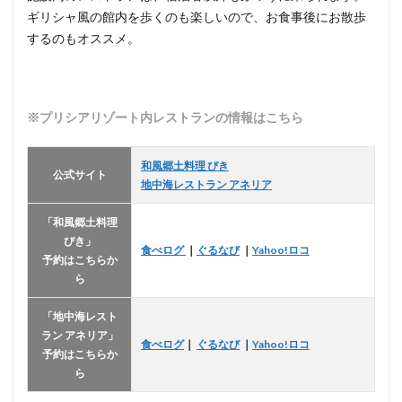
ギリシャ風の館内を歩くのも楽しいので、お食事後にお散歩
するのもオススメ。
※プリシアリゾート内レストランの情報はこちら
和風郷土料理 ぴき
公式サイト
地中海レストラン アネリア
「和風郷土料理
ぴき」
食べログ
｜
ぐるなび
｜
Yahoo!ロコ
予約はこちらか
ら
「地中海レスト
ラン アネリア」
食べログ
｜
ぐるなび
｜
Yahoo!ロコ
予約はこちらか
ら