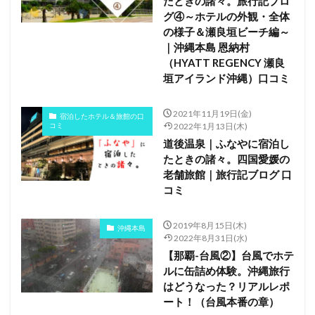
たときの諸々。旅行記ブロ
グ④～ホテルの外観・全体
の様子＆瀬良垣ビーチ編～
｜沖縄本島 恩納村
（HYATT REGENCY 瀬良
垣アイランド沖縄）口コミ
2021年11月19日(金)
宿泊したホテル＆旅館の口
コミ
2022年1月13日(木)
道後温泉｜ふなやに宿泊し
たときの諸々。四国愛媛の
老舗旅館｜旅行記ブログ 口
コミ
2019年8月15日(木)
沖縄本島
2022年8月31日(水)
【那覇-台風②】台風でホテ
ルに缶詰め体験。沖縄旅行
はどうなった？リアルレポ
ート！（台風本番の章）