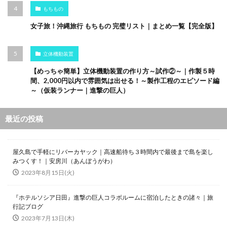
もちもの
女子旅！沖縄旅行 もちもの 完璧リスト｜まとめ一覧【完全版】
立体機動装置
【めっちゃ簡単】立体機動装置の作り方～試作②～｜作製５時
間、2,000円以内で雰囲気は出せる！～製作工程のエピソード編
～（仮装ランナー｜進撃の巨人）
最近の投稿
屋久島で手軽にリバーカヤック｜高速船待ち３時間内で最後まで島を楽し
みつくす！｜安房川（あんぼうがわ）
2023年8月15日(火)
『ホテルソシア日田』進撃の巨人コラボルームに宿泊したときの諸々｜旅
行記ブログ
2023年7月13日(木)