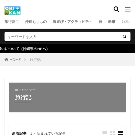
旅行割引
沖縄もちもの
海遊び・アクティビティ
宿
幹事
台風
沖縄県のHPへ）
旅行記
HOME
CATEGORY
旅行記
新着記事
よく読まれている記事