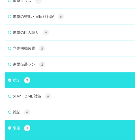
進撃グッズ
4
進撃の聖地・日田旅行記
5
進撃の巨人語り
9
立体機動装置
5
進撃仮装ラン
2
雑記
7
STAY HOME 対策
6
雑記
6
限定
1