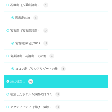
石垣島（八重山諸島）
1
西表島の旅
1
宮古島（宮古島諸島）
14
宮古島旅行記2019
13
奄美諸島・与論島・その他
4
ヨロン島 プリシアリゾートの旅
4
旅に役立つ
93
宿泊したホテル＆旅館の口コミ
28
アクティビティ（遊び・体験）
17