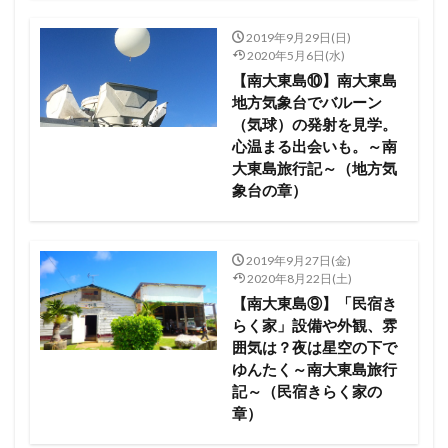
2019年9月29日(日)
2020年5月6日(水)
【南大東島⑩】南大東島
地方気象台でバルーン
（気球）の発射を見学。
心温まる出会いも。～南
大東島旅行記～（地方気
象台の章）
2019年9月27日(金)
2020年8月22日(土)
【南大東島⑨】「民宿き
らく家」設備や外観、雰
囲気は？夜は星空の下で
ゆんたく～南大東島旅行
記～（民宿きらく家の
章）