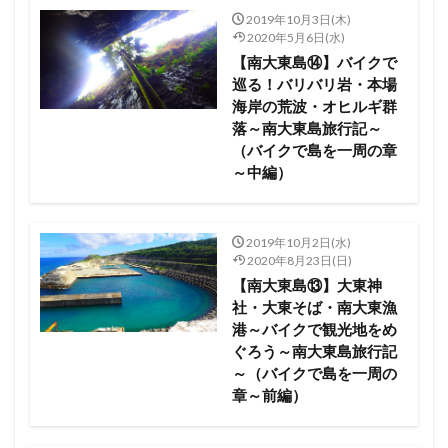
2019年10月3日(木)
2020年5月6日(水)
【南大東島⑭】バイクで
巡る！バリバリ岩・本場
海岸の荒波・オヒルギ群
落～南大東島旅行記～
（バイクで島を一周の章
～中編）
2019年10月2日(水)
2020年8月23日(日)
【南大東島⑬】大東神
社・大東そば・南大東漁
港～バイクで観光地をめ
ぐろう～南大東島旅行記
～（バイクで島を一周の
章～前編）