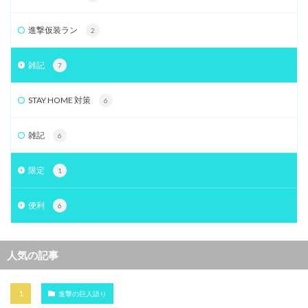
進撃仮装ラン
2
雑記
7
STAY HOME 対策
6
雑記
6
限定
1
便利
6
人気の記事
進撃の巨人語り