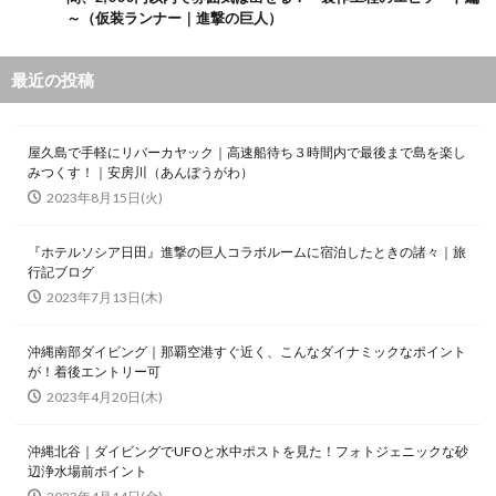
～（仮装ランナー｜進撃の巨人）
最近の投稿
屋久島で手軽にリバーカヤック｜高速船待ち３時間内で最後まで島を楽し
みつくす！｜安房川（あんぼうがわ）
2023年8月15日(火)
『ホテルソシア日田』進撃の巨人コラボルームに宿泊したときの諸々｜旅
行記ブログ
2023年7月13日(木)
沖縄南部ダイビング｜那覇空港すぐ近く、こんなダイナミックなポイント
が！着後エントリー可
2023年4月20日(木)
沖縄北谷｜ダイビングでUFOと水中ポストを見た！フォトジェニックな砂
辺浄水場前ポイント