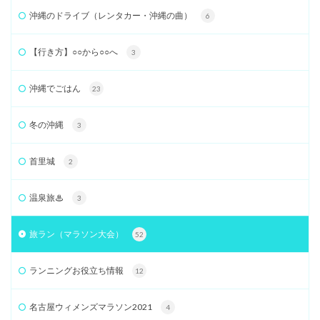
沖縄のドライブ（レンタカー・沖縄の曲）
6
【行き方】○○から○○へ
3
沖縄でごはん
23
冬の沖縄
3
首里城
2
温泉旅♨
3
旅ラン（マラソン大会）
52
ランニングお役立ち情報
12
名古屋ウィメンズマラソン2021
4