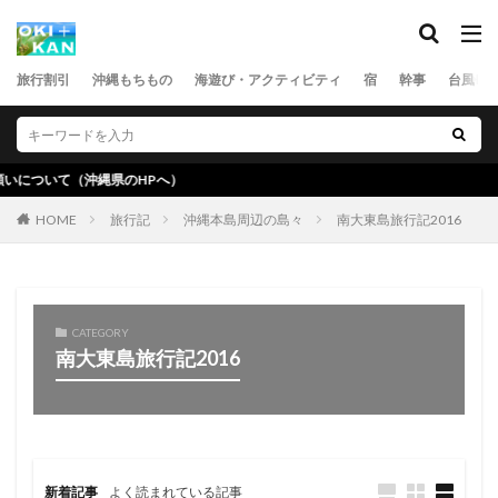
旅行割引
沖縄もちもの
海遊び・アクティビティ
宿
幹事
台風
沖縄県のHPへ）
旅行記
沖縄本島周辺の島々
南大東島旅行記2016
HOME
CATEGORY
南大東島旅行記2016
新着記事
よく読まれている記事