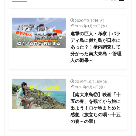
2020年5月5日(火)
2022年1月13日(木)
進撃の巨人・考察｜パラ
ディ島に似た島が日本に
あった？！壁内調査して
分かった南大東島 ～管理
人の戦果～
2019年10月18日(金)
2020年5月6日(水)
【南大東島⑰】映画「十
五の春」を観てから旅に
出よう！ロケ地まとめと
感想（旅立ちの唄～十五
の春～の章）