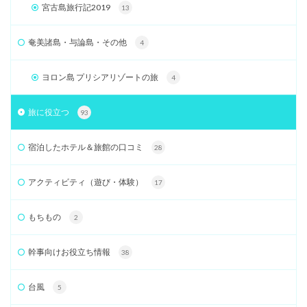
宮古島旅行記2019
13
奄美諸島・与論島・その他
4
ヨロン島 プリシアリゾートの旅
4
旅に役立つ
93
宿泊したホテル＆旅館の口コミ
28
アクティビティ（遊び・体験）
17
もちもの
2
幹事向けお役立ち情報
38
台風
5