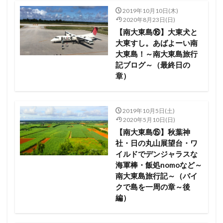
2019年10月10日(木)
2020年8月23日(日)
【南大東島⑯】大東犬と
大東すし。あばよーい南
大東島！～南大東島旅行
記ブログ～（最終日の
章）
2019年10月5日(土)
2020年5月10日(日)
【南大東島⑮】秋葉神
社・日の丸山展望台・ワ
イルドでデンジャラスな
海軍棒・飯処nomoなど～
南大東島旅行記～（バイ
クで島を一周の章～後
編）