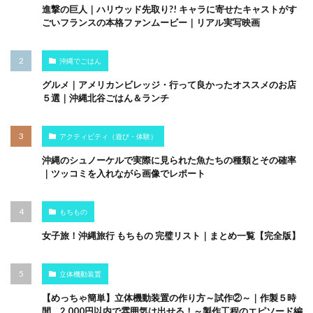
進撃の巨人｜ハリウッド先取り?! キャラに寄せたキャストがす
ごいフランスの本格ファンムービー｜リアル実写映画
沖縄でごはん
グルメ｜アメリカンビレッジ・行って良かったオススメのお店
５選｜沖縄北谷ごはん＆ランチ
アクティビティ（遊び・体験）
沖縄のシュノーケルで実際に見られた魚たちの種類とその確率
｜ツッコミを入れながら画像でレポート
もちもの
女子旅！沖縄旅行 もちもの 完璧リスト｜まとめ一覧【完全版】
立体機動装置
【めっちゃ簡単】立体機動装置の作り方～試作②～｜作製５時
間、2,000円以内で雰囲気は出せる！～製作工程のエピソード編