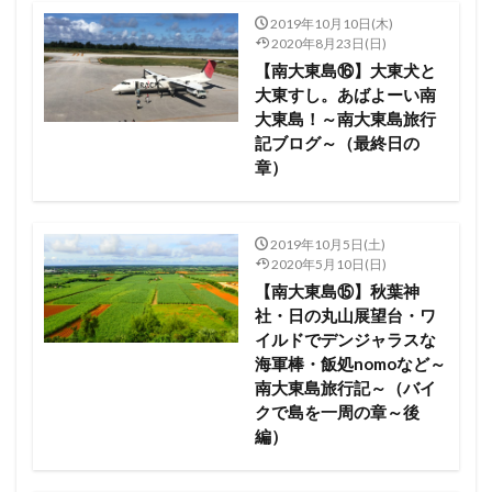
2019年10月10日(木)
2020年8月23日(日)
【南大東島⑯】大東犬と
大東すし。あばよーい南
大東島！～南大東島旅行
記ブログ～（最終日の
章）
2019年10月5日(土)
2020年5月10日(日)
【南大東島⑮】秋葉神
社・日の丸山展望台・ワ
イルドでデンジャラスな
海軍棒・飯処nomoなど～
南大東島旅行記～（バイ
クで島を一周の章～後
編）