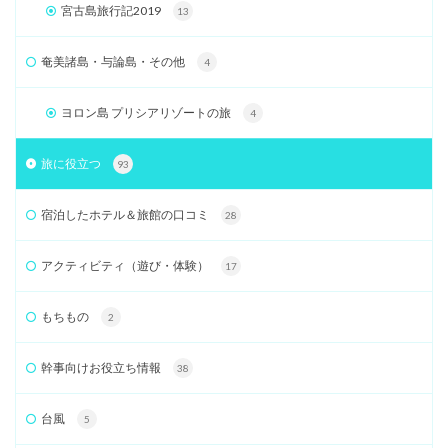
宮古島旅行記2019
13
奄美諸島・与論島・その他
4
ヨロン島 プリシアリゾートの旅
4
旅に役立つ
93
宿泊したホテル＆旅館の口コミ
28
アクティビティ（遊び・体験）
17
もちもの
2
幹事向けお役立ち情報
38
台風
5