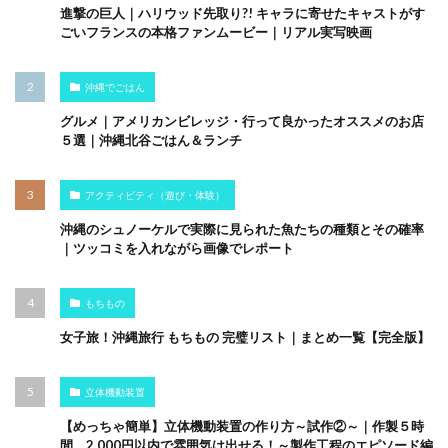
進撃の巨人｜ハリウッド先取り?! キャラに寄せたキャストがす
ごいフランスの本格ファンムービー｜リアル実写映画
沖縄でごはん
グルメ｜アメリカンビレッジ・行って良かったオススメのお店
５選｜沖縄北谷ごはん＆ランチ
アクティビティ（遊び・体験）
沖縄のシュノーケルで実際に見られた魚たちの種類とその確率
｜ツッコミを入れながら画像でレポート
もちもの
女子旅！沖縄旅行 もちもの 完璧リスト｜まとめ一覧【完全版】
立体機動装置
【めっちゃ簡単】立体機動装置の作り方～試作②～｜作製５時
間、2,000円以内で雰囲気は出せる！～製作工程のエピソード編