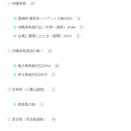
沖縄本島
39
恩納村 瀬良垣ハイアットの旅2020
4
沖縄本島旅行記（中部～南部）2018
8
台風に遭遇したとき（那覇）2013
2
沖縄本島周辺の島々
23
南大東島旅行記2016
18
伊江島旅行記2019
5
石垣島（八重山諸島）
1
西表島の旅
1
宮古島（宮古島諸島）
14