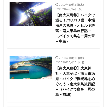
2019年10月3日(木)
2020年5月6日(水)
【南大東島⑭】バイクで
巡る！バリバリ岩・本場
海岸の荒波・オヒルギ群
落～南大東島旅行記～
（バイクで島を一周の章
～中編）
2019年10月2日(水)
2020年8月23日(日)
【南大東島⑬】大東神
社・大東そば・南大東漁
港～バイクで観光地をめ
ぐろう～南大東島旅行記
～（バイクで島を一周の
章～前編）