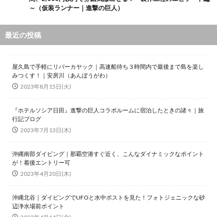
～（仮装ランナー｜進撃の巨人）
最近の投稿
屋久島で手軽にリバーカヤック｜高速船待ち３時間内で最後まで島を楽し
みつくす！｜安房川（あんぼうがわ）
2023年8月15日(火)
『ホテルソシア日田』進撃の巨人コラボルームに宿泊したときの諸々｜旅
行記ブログ
2023年7月13日(木)
沖縄南部ダイビング｜那覇空港すぐ近く、こんなダイナミックなポイント
が！着後エントリー可
2023年4月20日(木)
沖縄北谷｜ダイビングでUFOと水中ポストを見た！フォトジェニックな砂
辺浄水場前ポイント