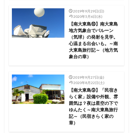
2019年9月29日(日)
2020年5月6日(水)
【南大東島⑩】南大東島
地方気象台でバルーン
（気球）の発射を見学。
心温まる出会いも。～南
大東島旅行記～（地方気
象台の章）
2019年9月27日(金)
2020年8月22日(土)
【南大東島⑨】「民宿き
らく家」設備や外観、雰
囲気は？夜は星空の下で
ゆんたく～南大東島旅行
記～（民宿きらく家の
章）