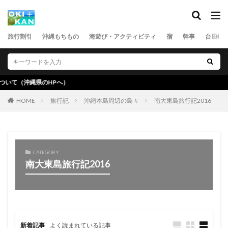
旅行割引
沖縄もちもの
海遊び・アクティビティ
宿
幹事
台風
のHPへ）
旅行記
沖縄本島周辺の島々
南大東島旅行記2016
HOME
CATEGORY
南大東島旅行記2016
新着記事
よく読まれている記事