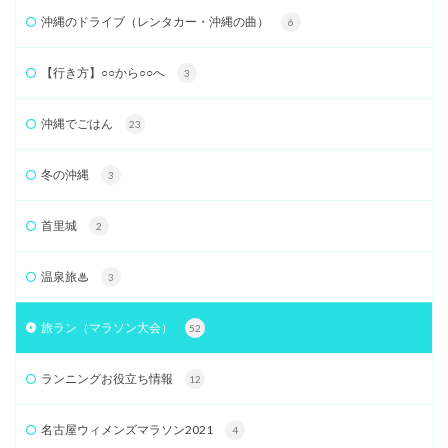
沖縄のドライブ（レンタカー・沖縄の曲）
6
【行き方】○○から○○へ
3
沖縄でごはん
23
冬の沖縄
3
首里城
2
温泉旅♨
3
旅ラン（マラソン大会）
52
ランニングお役立ち情報
12
名古屋ウィメンズマラソン2021
4