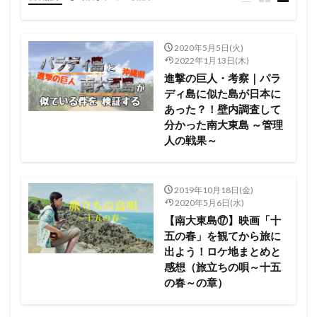
2020年5月5日(火)
2022年1月13日(木)
進撃の巨人・考察｜パラ
ディ島に似た島が日本に
あった？！壁内調査して
分かった南大東島 ～管理
人の戦果～
2019年10月18日(金)
2020年5月6日(水)
【南大東島⑰】映画「十
五の春」を観てから旅に
出よう！ロケ地まとめと
感想（旅立ちの唄～十五
の春～の章）