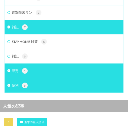
進撃仮装ラン
2
雑記
7
STAY HOME 対策
6
雑記
6
限定
1
便利
6
人気の記事
進撃の巨人語り